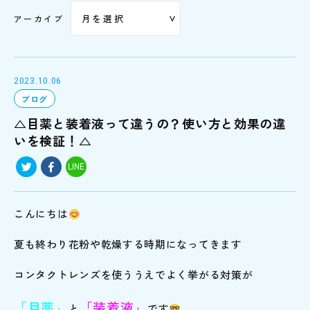
アーカイブ
2023.10.06
ブログ
△目薬と装着液って違うの？使い方と効果の違
いを検証！△
LINE
こんにちは
夏も終わり花粉や乾燥する時期になってきます
コンタクトレンズを使ううえでよく挙がる対策が
「目薬」
「装着液」
と
です