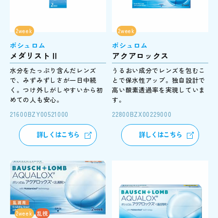
2week
2week
ボシュロム
ボシュロム
メダリストⅡ
アクアロックス
水分をたっぷり含んだレンズ
うるおい成分でレンズを包むこ
で、みずみずしさが一日中続
とで保水性アップ。独自設計で
く。つけ外しがしやすいから初
高い酸素透過率を実現していま
めての人も安心。
す。
21600BZY00521000
22800BZX00229000
詳しくはこちら
詳しくはこちら
2week
乱視