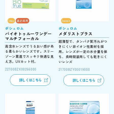
1day
遠近両用
2week
ボシュロム
ボシュロム
バイオトゥルーワンデー
メダリストプラス
マルチフォーカル
超薄型で、タンパク質汚れがつ
高含水レンズでうるおい感があ
きにくい非イオン性素材を採
る柔らかいレンズです。スリー
用。レンズが一定の水分量を保
ゾーン累進でスッキリ快適な見
ち、長時間装用しても乾きにく
え方。UVカット付。
いレンズ
22700BZX00266000
21700BZY00019000
詳しくはこちら
詳しくはこちら